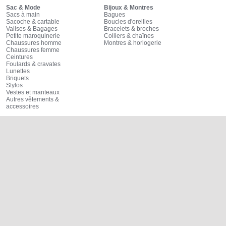
Sac & Mode
Bijoux & Montres
Sacs à main
Bagues
Sacoche & cartable
Boucles d'oreilles
Valises & Bagages
Bracelets & broches
Petite maroquinerie
Colliers & chaînes
Chaussures homme
Montres & horlogerie
Chaussures femme
Ceintures
Foulards & cravates
Lunettes
Briquets
Stylos
Vestes et manteaux
Autres vêtements &
accessoires