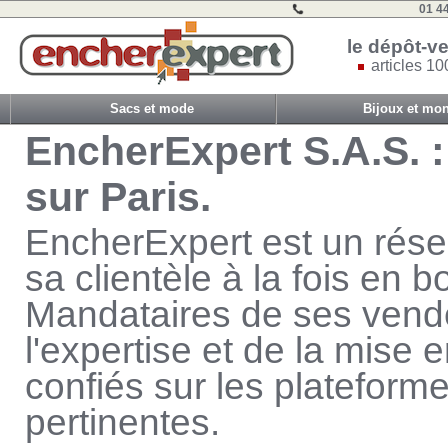
01 4
le dépôt-ve
articles 10
Sacs et mode
Bijoux et mon
EncherExpert S.A.S. 
sur Paris.
EncherExpert est un rése
sa clientèle à la fois en b
Mandataires de ses vend
l'expertise et de la mise 
confiés sur les plateforme
pertinentes.