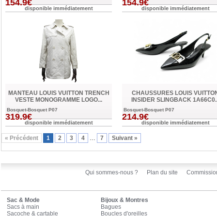
154.9€
154.9€
disponible immédiatement
disponible immédiatement
MANTEAU LOUIS VUITTON TRENCH
CHAUSSURES LOUIS VUITTO
VESTE MONOGRAMME LOGO...
INSIDER SLINGBACK 1A66C0..
Bosquet-Bosquet P07
Bosquet-Bosquet P07
319.9€
214.9€
disponible immédiatement
disponible immédiatement
« Précédent
1
2
3
4
…
7
Suivant »
Qui sommes-nous ?
Plan du site
Commissio
Sac & Mode
Bijoux & Montres
Sacs à main
Bagues
Sacoche & cartable
Boucles d'oreilles