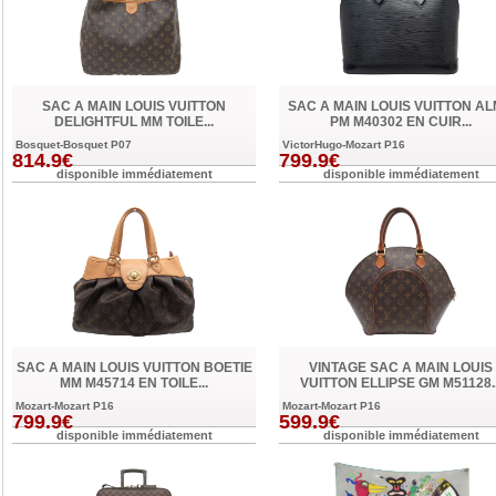
SAC A MAIN LOUIS VUITTON
SAC A MAIN LOUIS VUITTON A
DELIGHTFUL MM TOILE...
PM M40302 EN CUIR...
Bosquet-Bosquet P07
VictorHugo-Mozart P16
814.9€
799.9€
disponible immédiatement
disponible immédiatement
SAC A MAIN LOUIS VUITTON BOETIE
VINTAGE SAC A MAIN LOUIS
MM M45714 EN TOILE...
VUITTON ELLIPSE GM M51128..
Mozart-Mozart P16
Mozart-Mozart P16
799.9€
599.9€
disponible immédiatement
disponible immédiatement