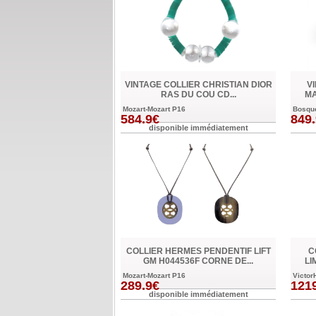
VINTAGE COLLIER CHRISTIAN DIOR
V
RAS DU COU CD...
MA
Mozart-Mozart P16
Bosqu
584.9€
849
disponible immédiatement
COLLIER HERMES PENDENTIF LIFT
C
GM H044536F CORNE DE...
LI
Mozart-Mozart P16
Victor
289.9€
121
disponible immédiatement