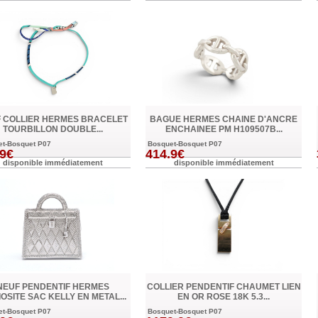
 COLLIER HERMES BRACELET
BAGUE HERMES CHAINE D'ANCRE
TOURBILLON DOUBLE...
ENCHAINEE PM H109507B...
et-Bosquet P07
Bosquet-Bosquet P07
.9€
414.9€
disponible immédiatement
disponible immédiatement
NEUF PENDENTIF HERMES
COLLIER PENDENTIF CHAUMET LIEN
OSITE SAC KELLY EN METAL...
EN OR ROSE 18K 5.3...
et-Bosquet P07
Bosquet-Bosquet P07