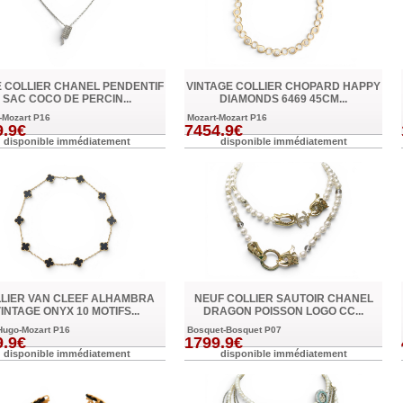
 COLLIER CHANEL PENDENTIF
VINTAGE COLLIER CHOPARD HAPPY
SAC COCO DE PERCIN...
DIAMONDS 6469 45CM...
-Mozart P16
Mozart-Mozart P16
9.9€
7454.9€
disponible immédiatement
disponible immédiatement
LIER VAN CLEEF ALHAMBRA
NEUF COLLIER SAUTOIR CHANEL
INTAGE ONYX 10 MOTIFS...
DRAGON POISSON LOGO CC...
Hugo-Mozart P16
Bosquet-Bosquet P07
9.9€
1799.9€
disponible immédiatement
disponible immédiatement