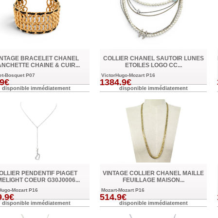
INTAGE BRACELET CHANEL
COLLIER CHANEL SAUTOIR LUNES
NCHETTE CHAINE & CUIR...
ETOILES LOGO CC...
et-Bosquet P07
VictorHugo-Mozart P16
.9€
1384.9€
disponible immédiatement
disponible immédiatement
OLLIER PENDENTIF PIAGET
VINTAGE COLLIER CHANEL MAILLE
MELIGHT COEUR G30J0006...
FEUILLAGE MAISON...
Hugo-Mozart P16
Mozart-Mozart P16
9.9€
514.9€
disponible immédiatement
disponible immédiatement