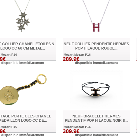
 COLLIER CHANEL ETOILES &
NEUF COLLIER PENDENTIF HERMES
LOGO CC 60 CM METAL...
POP H LAQUE ROUGE...
-Mozart P16
Mozart-Mozart P16
.9€
289.9€
disponible immédiatement
disponible immédiatement
NTAGE PORTE CLES CHANEL
NEUF BRACELET HERMES
MEDAILLON LOGO CC DE...
PENDENTIF POP H LAQUE NOIR &...
-Mozart P16
Mozart-Mozart P16
.9€
309.9€
disponible immédiatement
disponible immédiatement