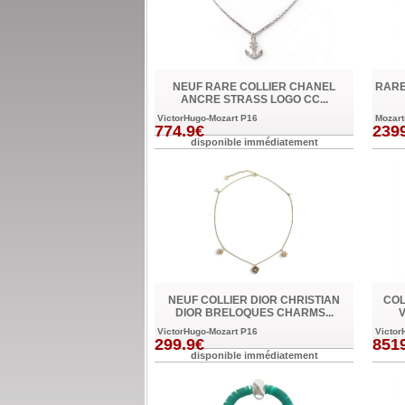
NEUF RARE COLLIER CHANEL
RARE
ANCRE STRASS LOGO CC...
VictorHugo-Mozart P16
Mozart
774.9€
239
disponible immédiatement
NEUF COLLIER DIOR CHRISTIAN
COL
DIOR BRELOQUES CHARMS...
V
VictorHugo-Mozart P16
Victor
299.9€
851
disponible immédiatement