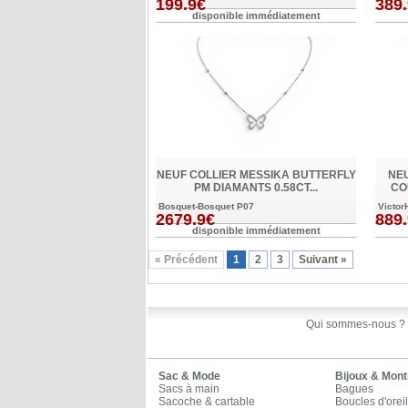
199.9€
389
disponible immédiatement
NEUF COLLIER MESSIKA BUTTERFLY
NE
PM DIAMANTS 0.58CT...
CO
Bosquet-Bosquet P07
Victor
2679.9€
889
disponible immédiatement
« Précédent
1
2
3
Suivant »
Qui sommes-nous ?
Sac & Mode
Bijoux & Mont
Sacs à main
Bagues
Sacoche & cartable
Boucles d'oreil