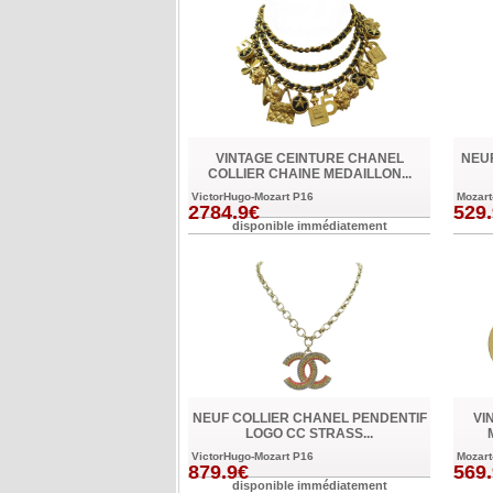
VINTAGE CEINTURE CHANEL
NEUF
COLLIER CHAINE MEDAILLON...
VictorHugo-Mozart P16
Mozart
2784.9€
529
disponible immédiatement
NEUF COLLIER CHANEL PENDENTIF
VI
LOGO CC STRASS...
VictorHugo-Mozart P16
Mozart
879.9€
569
disponible immédiatement