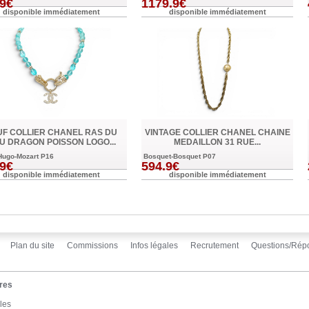
.9€
1179.9€
disponible immédiatement
disponible immédiatement
UF COLLIER CHANEL RAS DU
VINTAGE COLLIER CHANEL CHAINE
U DRAGON POISSON LOGO...
MEDAILLON 31 RUE...
Hugo-Mozart P16
Bosquet-Bosquet P07
.9€
594.9€
disponible immédiatement
disponible immédiatement
Plan du site
Commissions
Infos légales
Recrutement
Questions/Rép
res
les