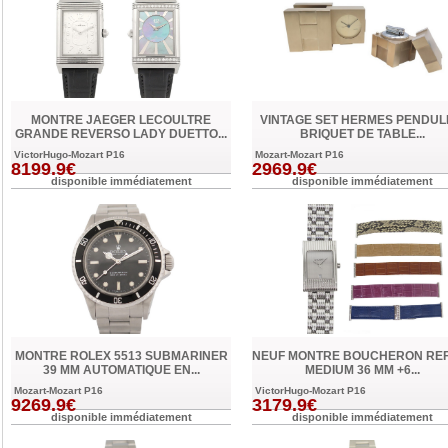
MONTRE JAEGER LECOULTRE
VINTAGE SET HERMES PENDUL
GRANDE REVERSO LADY DUETTO...
BRIQUET DE TABLE...
VictorHugo-Mozart P16
Mozart-Mozart P16
8199.9€
2969.9€
disponible immédiatement
disponible immédiatement
MONTRE ROLEX 5513 SUBMARINER
NEUF MONTRE BOUCHERON RE
39 MM AUTOMATIQUE EN...
MEDIUM 36 MM +6...
Mozart-Mozart P16
VictorHugo-Mozart P16
9269.9€
3179.9€
disponible immédiatement
disponible immédiatement