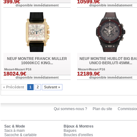
399.9€
10599.9€
disponible immédiatement
disponible immédiatement
NEUF MONTRE FRANCK MULLER
NEUF MONTRE HUBLOT BIG B
10000KCC KING...
UNICO BERLUTI 45MM...
Mozart-Mozart P16
Mozart-Mozart P16
18024.9€
12189.9€
disponible immédiatement
disponible immédiatement
« Précédent
1
2
Suivant »
Qui sommes-nous ?
Plan du site
Commissio
Sac & Mode
Bijoux & Montres
Sacs à main
Bagues
Sacoche & cartable
Boucles d'oreilles