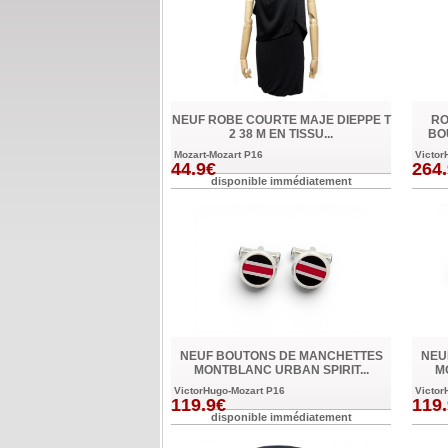
NEUF ROBE COURTE MAJE DIEPPE T
RO
2 38 M EN TISSU...
BOU
Mozart-Mozart P16
Victor
44.9€
264
disponible immédiatement
NEUF BOUTONS DE MANCHETTES
NEU
MONTBLANC URBAN SPIRIT...
M
VictorHugo-Mozart P16
Victor
119.9€
119
disponible immédiatement