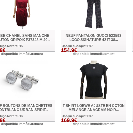
BE CHANEL SANS MANCHE
NEUF PANTALON GUCCI 523593
TON GRIPOIX P37348 M 40...
LOGO SIGNATURE 42 IT 38...
Hugo-Mozart P16
Bosquet-Bosquet P07
.9€
154.9€
disponible immédiatement
disponible immédiatement
F BOUTONS DE MANCHETTES
T SHIRT LOEWE AJUSTE EN COTON
ONTBLANC URBAN SPIRIT...
MELANGE ANAGRAM NOIR...
Hugo-Mozart P16
Bosquet-Bosquet P07
.9€
169.9€
disponible immédiatement
disponible immédiatement