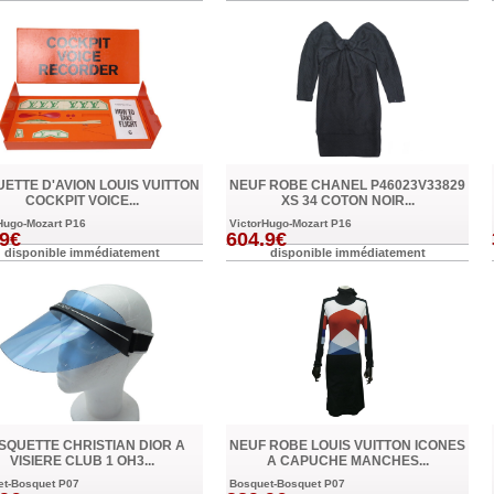
ETTE D'AVION LOUIS VUITTON
NEUF ROBE CHANEL P46023V33829
COCKPIT VOICE...
XS 34 COTON NOIR...
Hugo-Mozart P16
VictorHugo-Mozart P16
.9€
604.9€
disponible immédiatement
disponible immédiatement
SQUETTE CHRISTIAN DIOR A
NEUF ROBE LOUIS VUITTON ICONES
VISIERE CLUB 1 OH3...
A CAPUCHE MANCHES...
et-Bosquet P07
Bosquet-Bosquet P07