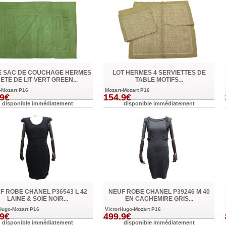
 SAC DE COUCHAGE HERMES
LOT HERMES 4 SERVIETTES DE
JETE DE LIT VERT GREEN...
TABLE MOTIFS...
-Mozart P16
Mozart-Mozart P16
.9€
154.9€
disponible immédiatement
disponible immédiatement
F ROBE CHANEL P36543 L 42
NEUF ROBE CHANEL P39246 M 40
LAINE & SOIE NOIR...
EN CACHEMIRE GRIS...
Hugo-Mozart P16
VictorHugo-Mozart P16
.9€
499.9€
disponible immédiatement
disponible immédiatement