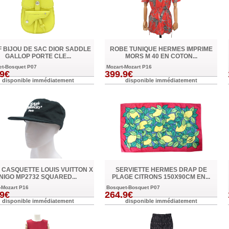
 BIJOU DE SAC DIOR SADDLE
ROBE TUNIQUE HERMES IMPRIME
GALLOP PORTE CLE...
MORS M 40 EN COTON...
et-Bosquet P07
Mozart-Mozart P16
.9€
399.9€
disponible immédiatement
disponible immédiatement
 CASQUETTE LOUIS VUITTON X
SERVIETTE HERMES DRAP DE
NIGO MP2732 SQUARED...
PLAGE CITRONS 150X90CM EN...
-Mozart P16
Bosquet-Bosquet P07
.9€
264.9€
disponible immédiatement
disponible immédiatement