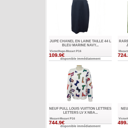
JUPE CHANEL EN LAINE TAILLE 44 L
RARE
BLEU MARINE NAVY...
VictorHugo-Mozart P16
Mozart
109.9€
724
disponible immédiatement
NEUF PULL LOUIS VUITTON LETTRES
NEU
LETTERS LV X NBA...
Mozart-Mozart P16
Victor
744.9€
499
disponible immédiatement