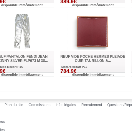
.9€
389.9€
disponible immédiatement
disponible immédiatement
EUF PANTALON FENDI JEAN
NEUF VIDE POCHE HERMES PLEIADE
INNY SILVER FLP673 M 38...
CUIR TAURILLON &...
Hugo-Mozart P16
Mozart-Mozart P16
.9€
784.9€
disponible immédiatement
disponible immédiatement
Plan du site
Commissions
Infos légales
Recrutement
Questions/Rép
res
les