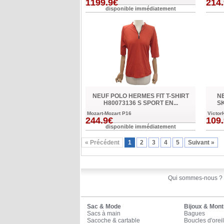
1199.9€
214
disponible immédiatement
NEUF POLO HERMES FIT T-SHIRT
N
H80073136 S SPORT EN...
SK
Mozart-Mozart P16
Victor
244.9€
109
disponible immédiatement
« Précédent
1
2
3
4
5
Suivant »
Qui sommes-nous ?
Sac & Mode
Bijoux & Mont
Sacs à main
Bagues
Sacoche & cartable
Boucles d'oreil