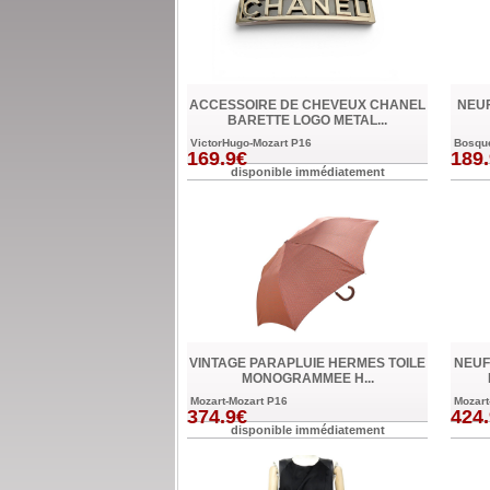
ACCESSOIRE DE CHEVEUX CHANEL
NEUF
BARETTE LOGO METAL...
VictorHugo-Mozart P16
Bosqu
169.9€
189
disponible immédiatement
VINTAGE PARAPLUIE HERMES TOILE
NEUF
MONOGRAMMEE H...
Mozart-Mozart P16
Mozart
374.9€
424
disponible immédiatement