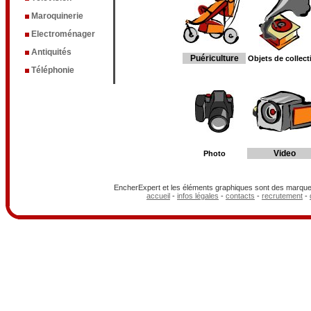
Maroquinerie
Electroménager
Antiquités
Puériculture
Objets de collect
Téléphonie
Video
Photo
EncherExpert et les éléments graphiques sont des marques
accueil
-
infos légales
-
contacts
-
recrutement
-