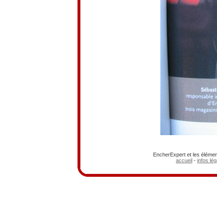
EncherExpert et les élémen
accueil
-
infos lé