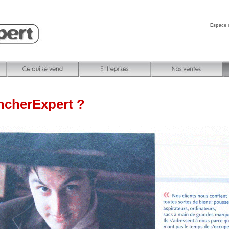
Espace c
ncherExpert ?