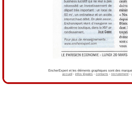
EncherExpert et les éléments graphiques sont des marques
accueil
-
infos légales
-
contacts
-
recrutement
-