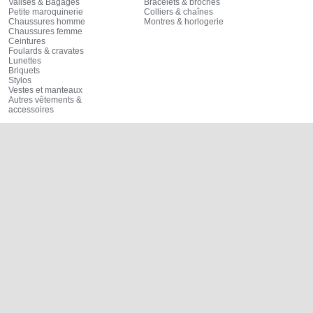
Valises & Bagages
Bracelets & broches
Petite maroquinerie
Colliers & chaînes
Chaussures homme
Montres & horlogerie
Chaussures femme
Ceintures
Foulards & cravates
Lunettes
Briquets
Stylos
Vestes et manteaux
Autres vêtements &
accessoires