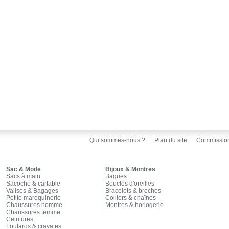
Qui sommes-nous ?
Plan du site
Commissio
Sac & Mode
Bijoux & Montres
Sacs à main
Bagues
Sacoche & cartable
Boucles d'oreilles
Valises & Bagages
Bracelets & broches
Petite maroquinerie
Colliers & chaînes
Chaussures homme
Montres & horlogerie
Chaussures femme
Ceintures
Foulards & cravates