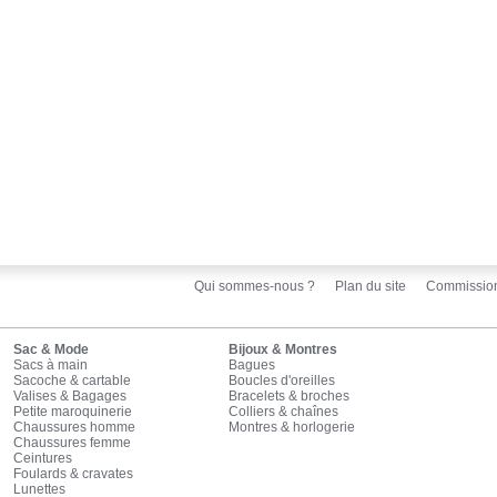
Qui sommes-nous ?
Plan du site
Commissio
Sac & Mode
Bijoux & Montres
Sacs à main
Bagues
Sacoche & cartable
Boucles d'oreilles
Valises & Bagages
Bracelets & broches
Petite maroquinerie
Colliers & chaînes
Chaussures homme
Montres & horlogerie
Chaussures femme
Ceintures
Foulards & cravates
Lunettes