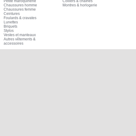
Petite maroquinerie
Colliers & chaînes
Chaussures homme
Montres & horlogerie
Chaussures femme
Ceintures
Foulards & cravates
Lunettes
Briquets
Stylos
Vestes et manteaux
Autres vêtements &
accessoires