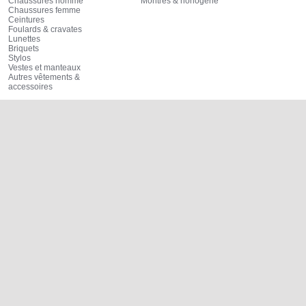
Chaussures homme
Montres & horlogerie
Chaussures femme
Ceintures
Foulards & cravates
Lunettes
Briquets
Stylos
Vestes et manteaux
Autres vêtements &
accessoires