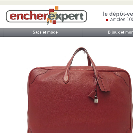
le dépôt-ve
articles 10
Sacs et mode
Bijoux et mon