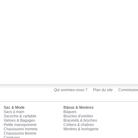
Qui sommes-nous ?
Plan du site
Commissio
Sac & Mode
Bijoux & Montres
Sacs à main
Bagues
Sacoche & cartable
Boucles d'oreilles
Valises & Bagages
Bracelets & broches
Petite maroquinerie
Colliers & chaînes
Chaussures homme
Montres & horlogerie
Chaussures femme
Ceintures