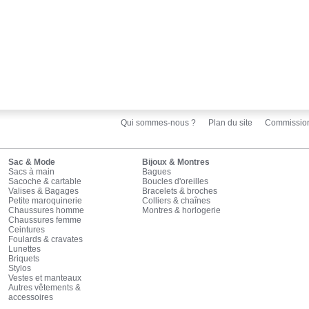
Qui sommes-nous ?
Plan du site
Commissio
Sac & Mode
Bijoux & Montres
Sacs à main
Bagues
Sacoche & cartable
Boucles d'oreilles
Valises & Bagages
Bracelets & broches
Petite maroquinerie
Colliers & chaînes
Chaussures homme
Montres & horlogerie
Chaussures femme
Ceintures
Foulards & cravates
Lunettes
Briquets
Stylos
Vestes et manteaux
Autres vêtements &
accessoires