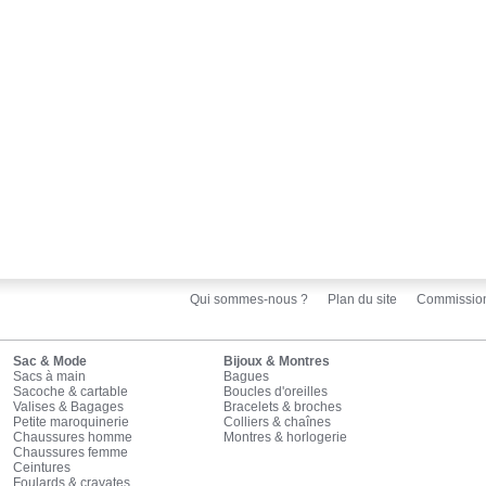
Qui sommes-nous ?
Plan du site
Commissio
Sac & Mode
Bijoux & Montres
Sacs à main
Bagues
Sacoche & cartable
Boucles d'oreilles
Valises & Bagages
Bracelets & broches
Petite maroquinerie
Colliers & chaînes
Chaussures homme
Montres & horlogerie
Chaussures femme
Ceintures
Foulards & cravates