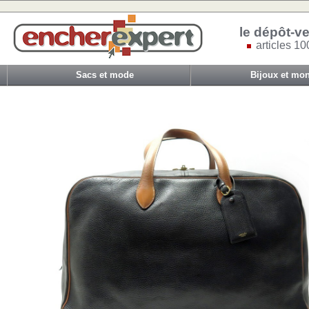
le dépôt-ve
articles 10
Sacs et mode
Bijoux et mon