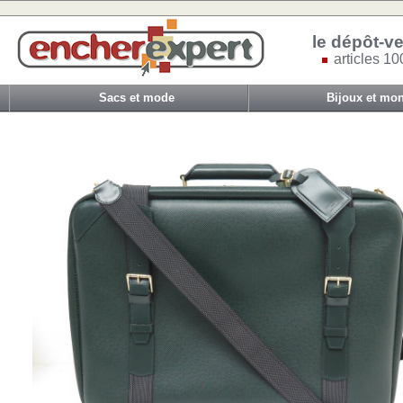
le dépôt-ve
articles 10
Sacs et mode
Bijoux et mon