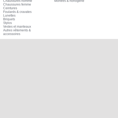
Chaussures homme
Montres & horlogerie
Chaussures femme
Ceintures
Foulards & cravates
Lunettes
Briquets
Stylos
Vestes et manteaux
Autres vêtements &
accessoires