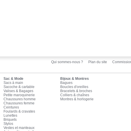
Qui sommes-nous ?
Plan du site
Commissio
Sac & Mode
Bijoux & Montres
Sacs à main
Bagues
Sacoche & cartable
Boucles d'oreilles
Valises & Bagages
Bracelets & broches
Petite maroquinerie
Colliers & chaînes
Chaussures homme
Montres & horlogerie
Chaussures femme
Ceintures
Foulards & cravates
Lunettes
Briquets
Stylos
Vestes et manteaux