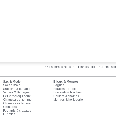
Qui sommes-nous ?
Plan du site
Commissio
Sac & Mode
Bijoux & Montres
Sacs à main
Bagues
Sacoche & cartable
Boucles d'oreilles
Valises & Bagages
Bracelets & broches
Petite maroquinerie
Colliers & chaînes
Chaussures homme
Montres & horlogerie
Chaussures femme
Ceintures
Foulards & cravates
Lunettes