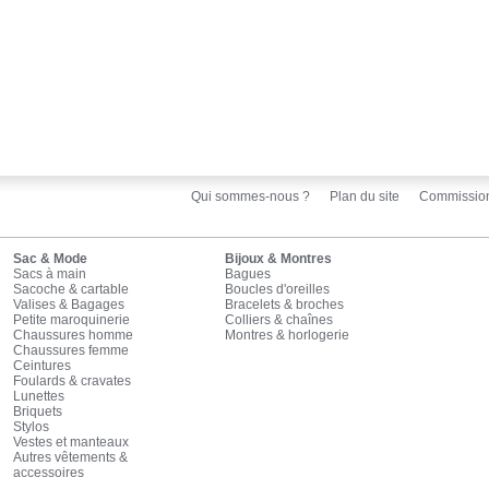
Qui sommes-nous ?
Plan du site
Commissio
Sac & Mode
Bijoux & Montres
Sacs à main
Bagues
Sacoche & cartable
Boucles d'oreilles
Valises & Bagages
Bracelets & broches
Petite maroquinerie
Colliers & chaînes
Chaussures homme
Montres & horlogerie
Chaussures femme
Ceintures
Foulards & cravates
Lunettes
Briquets
Stylos
Vestes et manteaux
Autres vêtements &
accessoires