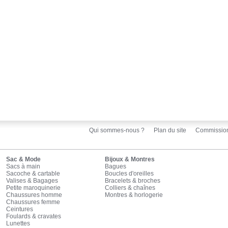
Qui sommes-nous ?
Plan du site
Commissio
Sac & Mode
Bijoux & Montres
Sacs à main
Bagues
Sacoche & cartable
Boucles d'oreilles
Valises & Bagages
Bracelets & broches
Petite maroquinerie
Colliers & chaînes
Chaussures homme
Montres & horlogerie
Chaussures femme
Ceintures
Foulards & cravates
Lunettes