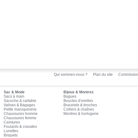
Qui sommes-nous ?
Plan du site
Commissio
Sac & Mode
Bijoux & Montres
Sacs à main
Bagues
Sacoche & cartable
Boucles d'oreilles
Valises & Bagages
Bracelets & broches
Petite maroquinerie
Colliers & chaînes
Chaussures homme
Montres & horlogerie
Chaussures femme
Ceintures
Foulards & cravates
Lunettes
Briquets