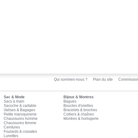
Qui sommes-nous ?
Plan du site
Commissio
Sac & Mode
Bijoux & Montres
Sacs à main
Bagues
Sacoche & cartable
Boucles d'oreilles
Valises & Bagages
Bracelets & broches
Petite maroquinerie
Colliers & chaînes
Chaussures homme
Montres & horlogerie
Chaussures femme
Ceintures
Foulards & cravates
Lunettes