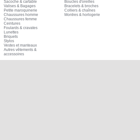
Sacoche & cartable
Boucles d'oreilles
Valises & Bagages
Bracelets & broches
Petite maroquinerie
Colliers & chaînes
Chaussures homme
Montres & horlogerie
Chaussures femme
Ceintures
Foulards & cravates
Lunettes
Briquets
Stylos
Vestes et manteaux
Autres vêtements &
accessoires