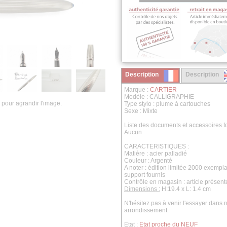
Description
Description
Marque :
CARTIER
Modèle : CALLIGRAPHIE
 pour agrandir l'image.
Type stylo : plume à cartouches
Sexe : Mixte
Liste des documents et accessoires fo
Aucun
CARACTERISTIQUES :
Matière : acier palladié
Couleur : Argenté
A noter : édition limitée 2000 exempla
support fournis
Contrôle en magasin : article présente
Dimensions :
H:19.4 x L: 1.4 cm
N'hésitez pas à venir l'essayer dan
arrondissement.
Etat :
Etat proche du NEUF