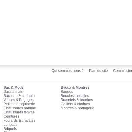
Qui sommes-nous ?
Plan du site
Commissio
Sac & Mode
Bijoux & Montres
Sacs à main
Bagues
Sacoche & cartable
Boucles d'oreilles
Valises & Bagages
Bracelets & broches
Petite maroquinerie
Colliers & chaînes
Chaussures homme
Montres & horlogerie
Chaussures femme
Ceintures
Foulards & cravates
Lunettes
Briquets