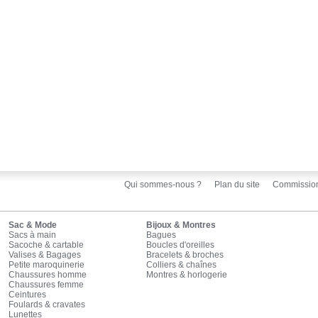
Qui sommes-nous ?
Plan du site
Commissio
Sac & Mode
Bijoux & Montres
Sacs à main
Bagues
Sacoche & cartable
Boucles d'oreilles
Valises & Bagages
Bracelets & broches
Petite maroquinerie
Colliers & chaînes
Chaussures homme
Montres & horlogerie
Chaussures femme
Ceintures
Foulards & cravates
Lunettes