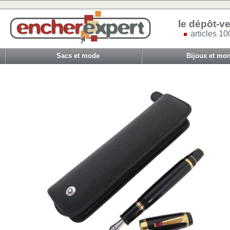
le dépôt-ve
articles 10
Sacs et mode
Bijoux et mon