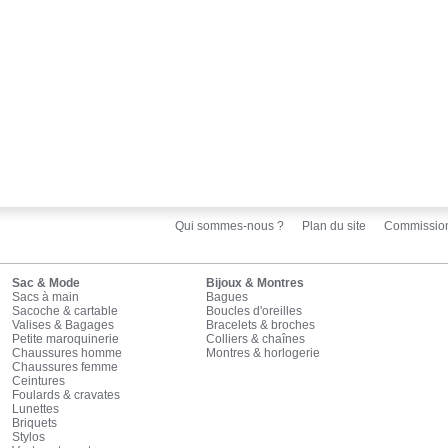
Qui sommes-nous ?
Plan du site
Commissio
Sac & Mode
Bijoux & Montres
Sacs à main
Bagues
Sacoche & cartable
Boucles d'oreilles
Valises & Bagages
Bracelets & broches
Petite maroquinerie
Colliers & chaînes
Chaussures homme
Montres & horlogerie
Chaussures femme
Ceintures
Foulards & cravates
Lunettes
Briquets
Stylos