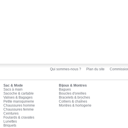
Qui sommes-nous ?
Plan du site
Commissio
Sac & Mode
Bijoux & Montres
Sacs à main
Bagues
Sacoche & cartable
Boucles d'oreilles
Valises & Bagages
Bracelets & broches
Petite maroquinerie
Colliers & chaînes
Chaussures homme
Montres & horlogerie
Chaussures femme
Ceintures
Foulards & cravates
Lunettes
Briquets