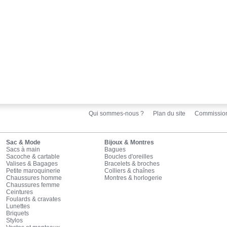
Qui sommes-nous ?
Plan du site
Commissio
Sac & Mode
Bijoux & Montres
Sacs à main
Bagues
Sacoche & cartable
Boucles d'oreilles
Valises & Bagages
Bracelets & broches
Petite maroquinerie
Colliers & chaînes
Chaussures homme
Montres & horlogerie
Chaussures femme
Ceintures
Foulards & cravates
Lunettes
Briquets
Stylos