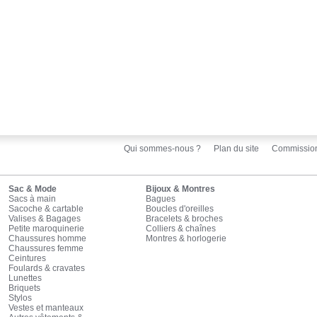
Qui sommes-nous ?
Plan du site
Commissio
Sac & Mode
Bijoux & Montres
Sacs à main
Bagues
Sacoche & cartable
Boucles d'oreilles
Valises & Bagages
Bracelets & broches
Petite maroquinerie
Colliers & chaînes
Chaussures homme
Montres & horlogerie
Chaussures femme
Ceintures
Foulards & cravates
Lunettes
Briquets
Stylos
Vestes et manteaux