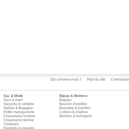
Qui sommes-nous ?
Plan du site
Commissio
Sac & Mode
Bijoux & Montres
Sacs à main
Bagues
Sacoche & cartable
Boucles d'oreilles
Valises & Bagages
Bracelets & broches
Petite maroquinerie
Colliers & chaînes
Chaussures homme
Montres & horlogerie
Chaussures femme
Ceintures
Foulards & cravates