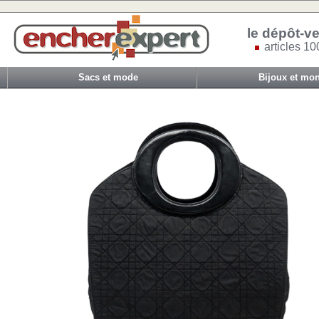
le dépôt-ve
articles 10
Sacs et mode
Bijoux et mon