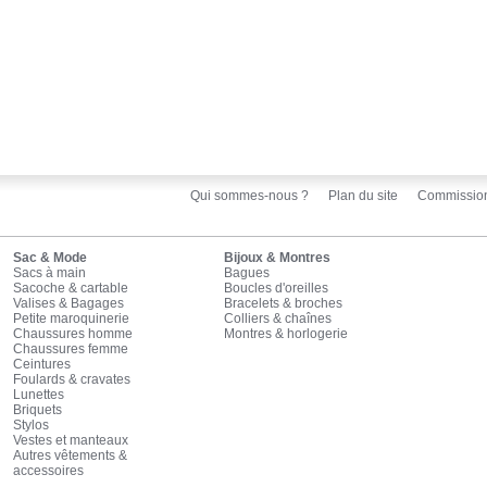
Qui sommes-nous ?
Plan du site
Commissio
Sac & Mode
Bijoux & Montres
Sacs à main
Bagues
Sacoche & cartable
Boucles d'oreilles
Valises & Bagages
Bracelets & broches
Petite maroquinerie
Colliers & chaînes
Chaussures homme
Montres & horlogerie
Chaussures femme
Ceintures
Foulards & cravates
Lunettes
Briquets
Stylos
Vestes et manteaux
Autres vêtements &
accessoires