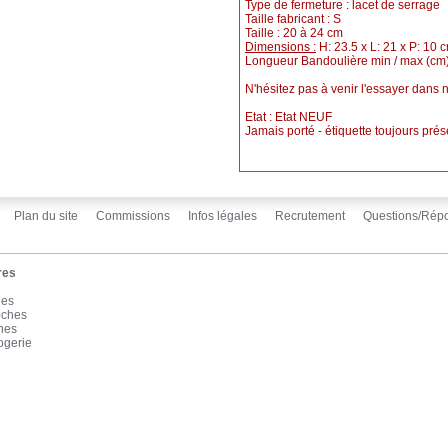
Type de fermeture : lacet de serrage
Taille fabricant : S
Taille : 20 à 24 cm
Dimensions :
H: 23.5 x L: 21 x P: 10 
Longueur Bandoulière min / max (cm)
N'hésitez pas à venir l'essayer dans
Etat :
Etat NEUF
Jamais porté - étiquette toujours prés
Plan du site
Commissions
Infos légales
Recrutement
Questions/Rép
res
les
oches
înes
ogerie