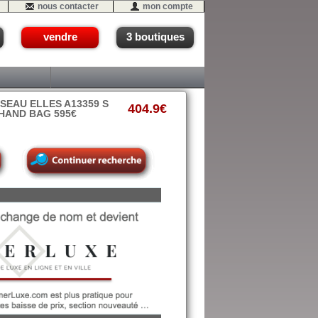
nous contacter
mon compte
vendre
3 boutiques
SEAU ELLES A13359 S
404.9€
 HAND BAG 595€