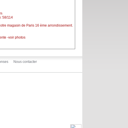
cm
: 58/114
 notre magasin de Paris 16 ème arrondissement.
ente -voir photos
onses
Nous contacter