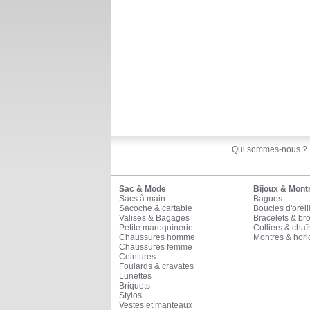
Qui sommes-nous ?
Sac & Mode
Bijoux & Mont
Sacs à main
Bagues
Sacoche & cartable
Boucles d'oreil
Valises & Bagages
Bracelets & br
Petite maroquinerie
Colliers & cha
Chaussures homme
Montres & horl
Chaussures femme
Ceintures
Foulards & cravates
Lunettes
Briquets
Stylos
Vestes et manteaux