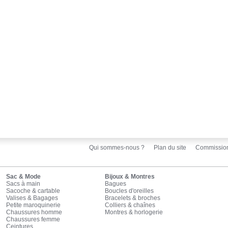
Qui sommes-nous ?
Plan du site
Commissio
Sac & Mode
Bijoux & Montres
Sacs à main
Bagues
Sacoche & cartable
Boucles d'oreilles
Valises & Bagages
Bracelets & broches
Petite maroquinerie
Colliers & chaînes
Chaussures homme
Montres & horlogerie
Chaussures femme
Ceintures