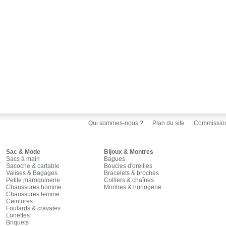
Qui sommes-nous ?
Plan du site
Commissio
Sac & Mode
Bijoux & Montres
Sacs à main
Bagues
Sacoche & cartable
Boucles d'oreilles
Valises & Bagages
Bracelets & broches
Petite maroquinerie
Colliers & chaînes
Chaussures homme
Montres & horlogerie
Chaussures femme
Ceintures
Foulards & cravates
Lunettes
Briquets