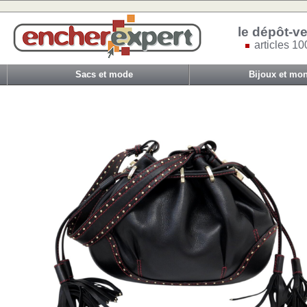
le dépôt-ve
articles 10
Sacs et mode
Bijoux et mon