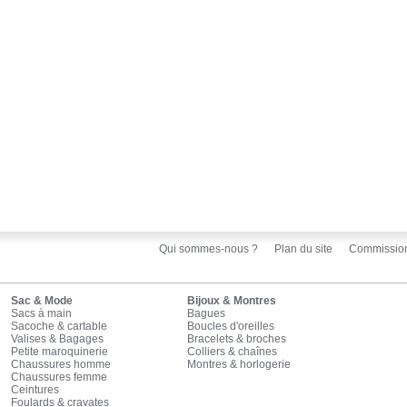
Qui sommes-nous ?
Plan du site
Commissio
Sac & Mode
Bijoux & Montres
Sacs à main
Bagues
Sacoche & cartable
Boucles d'oreilles
Valises & Bagages
Bracelets & broches
Petite maroquinerie
Colliers & chaînes
Chaussures homme
Montres & horlogerie
Chaussures femme
Ceintures
Foulards & cravates