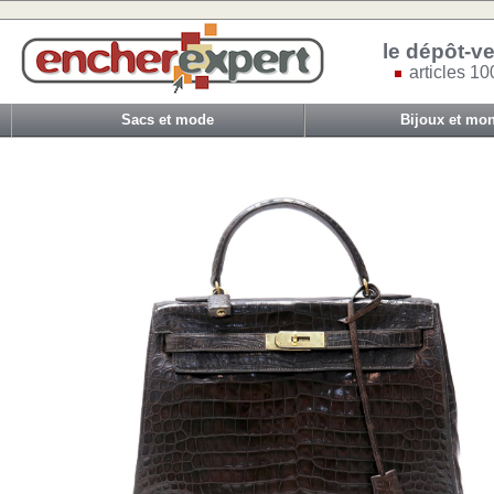
le dépôt-ve
articles 10
Sacs et mode
Bijoux et mon