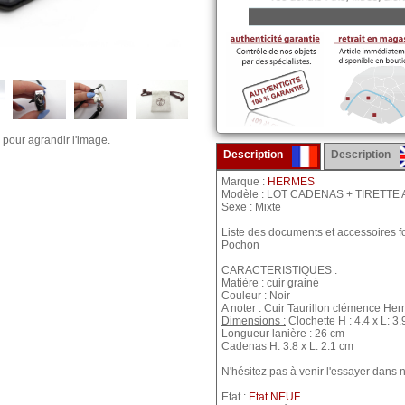
 pour agrandir l'image.
Description
Description
Marque :
HERMES
Modèle : LOT CADENAS + TIRETT
Sexe : Mixte
Liste des documents et accessoires fo
Pochon
CARACTERISTIQUES :
Matière : cuir grainé
Couleur : Noir
A noter : Cuir Taurillon clémence Her
Dimensions :
Clochette H : 4.4 x L: 3
Longueur lanière : 26 cm
Cadenas H: 3.8 x L: 2.1 cm
N'hésitez pas à venir l'essayer dans
Etat :
Etat NEUF