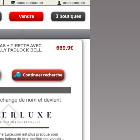
nous contacter
mon compte
vendre
3 boutiques
S + TIRETTE AVEC
669.9€
LLY PADLOCK BELL