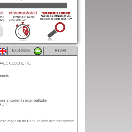
Expédition
Retrait
E AVEC CLOCHETTE
urnis :
mès et cadenas acier palladié
.9 cm
 notre magasin de Paris 16 ème arrondissement.