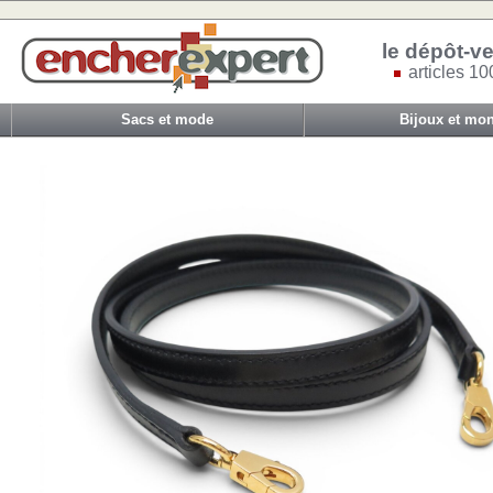
le dépôt-ve
articles 10
Sacs et mode
Bijoux et mon