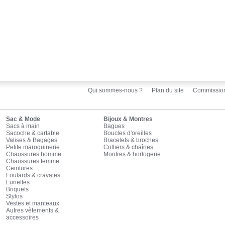
Qui sommes-nous ?
Plan du site
Commissio
Sac & Mode
Bijoux & Montres
Sacs à main
Bagues
Sacoche & cartable
Boucles d'oreilles
Valises & Bagages
Bracelets & broches
Petite maroquinerie
Colliers & chaînes
Chaussures homme
Montres & horlogerie
Chaussures femme
Ceintures
Foulards & cravates
Lunettes
Briquets
Stylos
Vestes et manteaux
Autres vêtements &
accessoires