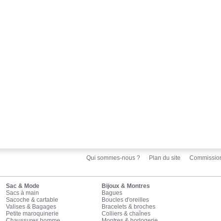
Qui sommes-nous ?
Plan du site
Commissio
Sac & Mode
Bijoux & Montres
Sacs à main
Bagues
Sacoche & cartable
Boucles d'oreilles
Valises & Bagages
Bracelets & broches
Petite maroquinerie
Colliers & chaînes
Chaussures homme
Montres & horlogerie