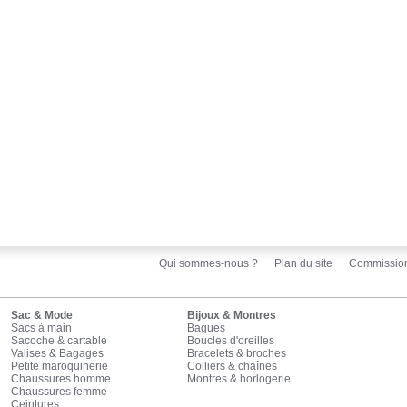
Qui sommes-nous ?
Plan du site
Commissio
Sac & Mode
Bijoux & Montres
Sacs à main
Bagues
Sacoche & cartable
Boucles d'oreilles
Valises & Bagages
Bracelets & broches
Petite maroquinerie
Colliers & chaînes
Chaussures homme
Montres & horlogerie
Chaussures femme
Ceintures