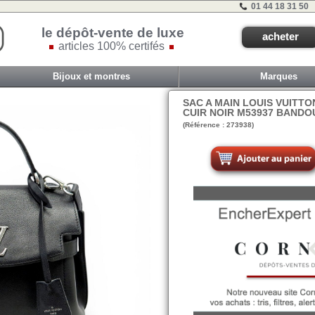
01 44 18 31 50
le dépôt-vente de luxe
acheter
articles 100% certifés
Bijoux et montres
Marques
SAC A MAIN LOUIS VUITT
CUIR NOIR M53937 BANDO
(Référence : 273938)
VIT TAB F - #37