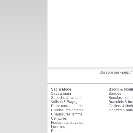
Qui sommes-nous ?
Sac & Mode
Bijoux & Mont
Sacs à main
Bagues
Sacoche & cartable
Boucles d'oreil
Valises & Bagages
Bracelets & br
Petite maroquinerie
Colliers & cha
Chaussures homme
Montres & horl
Chaussures femme
Ceintures
Foulards & cravates
Lunettes
Briquets