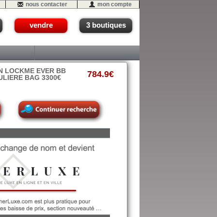
nous contacter
mon compte
vendre
3 boutiques
ON LOCKME EVER BB
784.9€
ULIERE BAG 3300€