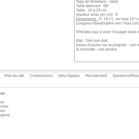
Type de fermeture : rabat
Taille fabricant : BB
Taille : 24 à 29 cm
Hauteur anse (en cm) : 9
Dimensions :
H: 19 x L: en haut 19 / 
Longueur Bandoulière min / max (cm)
N'hésitez pas à venir l'essayer dans
Etat :
Très bon état
traces d'usures sur la poignée - cuir 
la clochette - voir photos
Plan du site
Commissions
Infos légales
Recrutement
Questions/Rép
res
les
oches
înes
ogerie