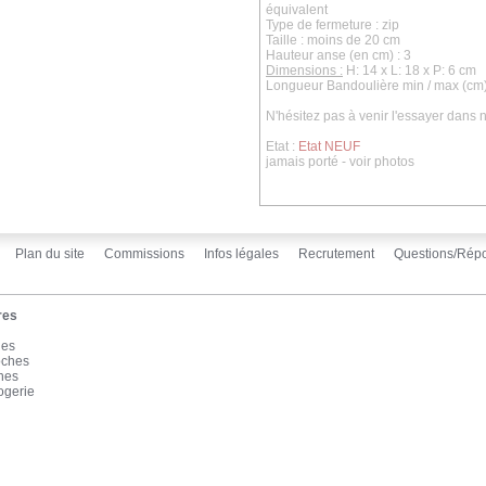
équivalent
Type de fermeture : zip
Taille : moins de 20 cm
Hauteur anse (en cm) : 3
Dimensions :
H: 14 x L: 18 x P: 6 cm
Longueur Bandoulière min / max (cm)
N'hésitez pas à venir l'essayer dans
Etat :
Etat NEUF
jamais porté - voir photos
Plan du site
Commissions
Infos légales
Recrutement
Questions/Rép
res
les
oches
înes
ogerie