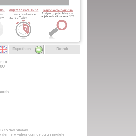
Expédition
Retrait
LIQUE
28U
urnis :
l / soldes privées
la dernière valeur connue ou un modele