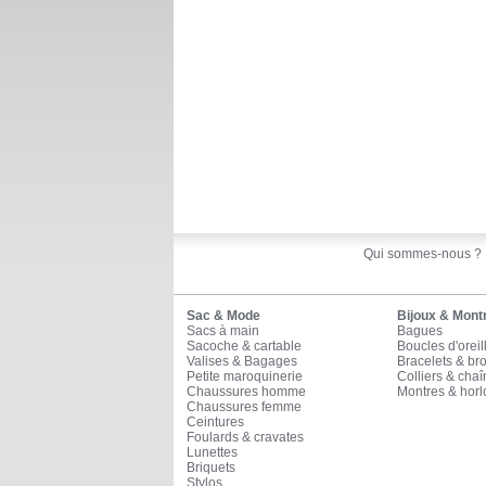
Qui sommes-nous ?
Sac & Mode
Bijoux & Mont
Sacs à main
Bagues
Sacoche & cartable
Boucles d'oreil
Valises & Bagages
Bracelets & br
Petite maroquinerie
Colliers & cha
Chaussures homme
Montres & horl
Chaussures femme
Ceintures
Foulards & cravates
Lunettes
Briquets
Stylos