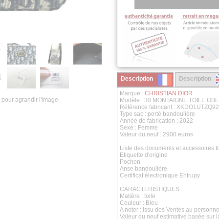
Description
Description
Marque :
CHRISTIAN DIOR
 pour agrandir l'image.
Modèle : 30 MONTAIGNE TOILE OB
Référence fabricant : XKDO1UTZQ9
Type sac : porté bandoulière
Année de fabrication : 2022
Sexe : Femme
Valeur du neuf : 2900 euros
Liste des documents et accessoires fo
Etiquette d'origine
Pochon
Anse bandoulière
Certificat électronique Entrupy
CARACTERISTIQUES :
Matière : toile
Couleur : Bleu
A noter : issu des Ventes au personne
Valeur du neuf estimative basée sur 