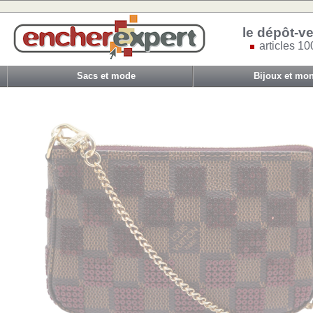
le dépôt-ve
articles 10
Sacs et mode
Bijoux et mon