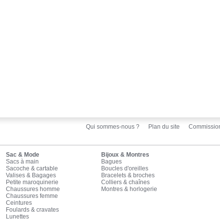
Qui sommes-nous ?
Plan du site
Commissio
Sac & Mode
Bijoux & Montres
Sacs à main
Bagues
Sacoche & cartable
Boucles d'oreilles
Valises & Bagages
Bracelets & broches
Petite maroquinerie
Colliers & chaînes
Chaussures homme
Montres & horlogerie
Chaussures femme
Ceintures
Foulards & cravates
Lunettes