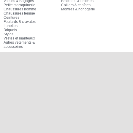
Valises & Bagages
Bracelets & broches
Petite maroquinerie
Colliers & chaînes
Chaussures homme
Montres & horlogerie
Chaussures femme
Ceintures
Foulards & cravates
Lunettes
Briquets
Stylos
Vestes et manteaux
Autres vêtements &
accessoires