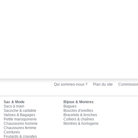
Qui sommes-nous ?
Plan du site
Commissio
Sac & Mode
Bijoux & Montres
Sacs à main
Bagues
Sacoche & cartable
Boucles d'oreilles
Valises & Bagages
Bracelets & broches
Petite maroquinerie
Colliers & chaînes
Chaussures homme
Montres & horlogerie
Chaussures femme
Ceintures
Foulards & cravates