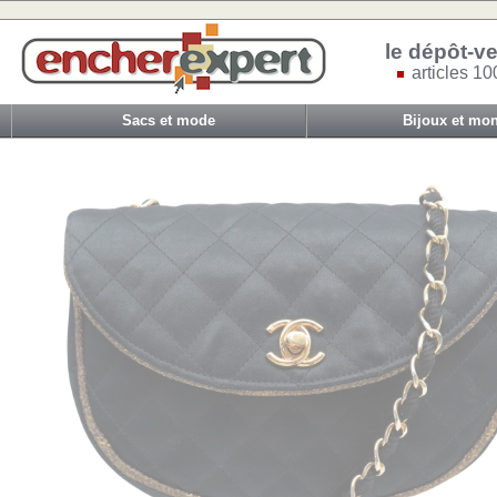
le dépôt-ve
articles 10
Sacs et mode
Bijoux et mon