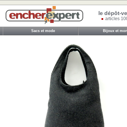
le dépôt-ve
articles 10
Sacs et mode
Bijoux et mon