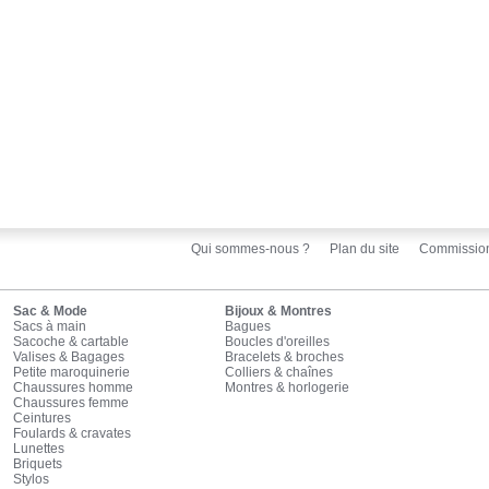
Qui sommes-nous ?
Plan du site
Commissio
Sac & Mode
Bijoux & Montres
Sacs à main
Bagues
Sacoche & cartable
Boucles d'oreilles
Valises & Bagages
Bracelets & broches
Petite maroquinerie
Colliers & chaînes
Chaussures homme
Montres & horlogerie
Chaussures femme
Ceintures
Foulards & cravates
Lunettes
Briquets
Stylos