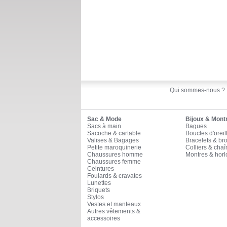
Qui sommes-nous ?
Sac & Mode
Bijoux & Mont
Sacs à main
Bagues
Sacoche & cartable
Boucles d'oreil
Valises & Bagages
Bracelets & br
Petite maroquinerie
Colliers & cha
Chaussures homme
Montres & horl
Chaussures femme
Ceintures
Foulards & cravates
Lunettes
Briquets
Stylos
Vestes et manteaux
Autres vêtements &
accessoires