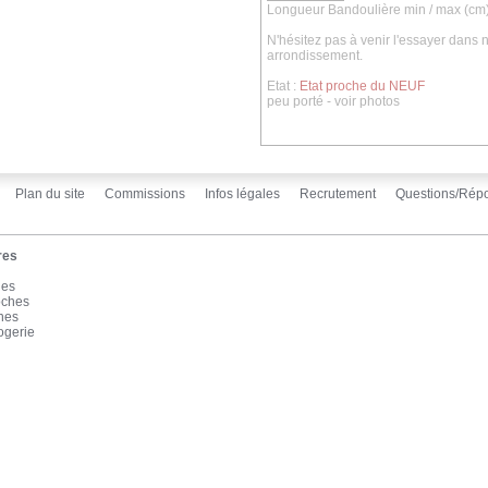
Longueur Bandoulière min / max (cm)
N'hésitez pas à venir l'essayer dan
arrondissement.
Etat :
Etat proche du NEUF
peu porté - voir photos
Plan du site
Commissions
Infos légales
Recrutement
Questions/Rép
res
les
oches
înes
ogerie