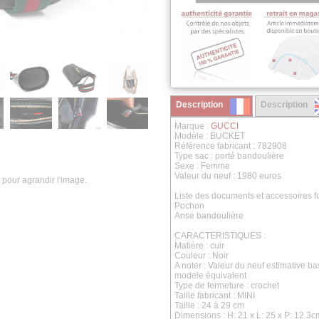
Description
Description
Marque :
GUCCI
Modèle : BUCKET
Référence fabricant : 782908
Type sac : porté bandoulière
Sexe : Femme
Valeur du neuf : 1980 euros
 pour agrandir l'image.
Liste des documents et accessoires fo
Pochon
Anse bandoulière
CARACTERISTIQUES :
Matière : cuir
Couleur : Noir
A noter : Valeur du neuf estimative b
modele équivalent
Type de fermeture : crochet
Taille fabricant : MINI
Taille : 24 à 29 cm
Dimensions :
H: 21 x L: 25 x P: 12.3c