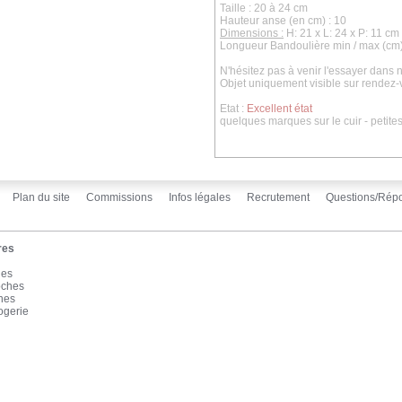
Taille : 20 à 24 cm
Hauteur anse (en cm) : 10
Dimensions :
H: 21 x L: 24 x P: 11 cm
Longueur Bandoulière min / max (cm)
N'hésitez pas à venir l'essayer dans
Objet uniquement visible sur rendez-
Etat :
Excellent état
quelques marques sur le cuir - petites 
Plan du site
Commissions
Infos légales
Recrutement
Questions/Rép
res
les
oches
înes
ogerie