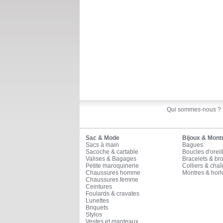
Qui sommes-nous ?
Sac & Mode
Bijoux & Mont
Sacs à main
Bagues
Sacoche & cartable
Boucles d'oreil
Valises & Bagages
Bracelets & br
Petite maroquinerie
Colliers & cha
Chaussures homme
Montres & horl
Chaussures femme
Ceintures
Foulards & cravates
Lunettes
Briquets
Stylos
Vestes et manteaux