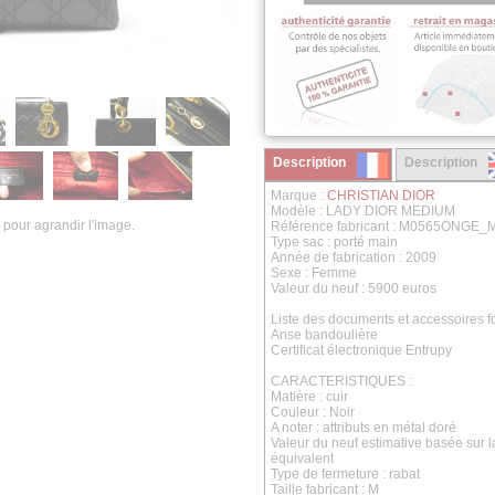
Description
Description
Marque :
CHRISTIAN DIOR
Modèle : LADY DIOR MEDIUM
 pour agrandir l'image.
Référence fabricant : M0565ONGE_
Type sac : porté main
Année de fabrication : 2009
Sexe : Femme
Valeur du neuf : 5900 euros
Liste des documents et accessoires fo
Anse bandoulière
Certificat électronique Entrupy
CARACTERISTIQUES :
Matière : cuir
Couleur : Noir
A noter : attributs en métal doré
Valeur du neuf estimative basée sur 
équivalent
Type de fermeture : rabat
Taille fabricant : M